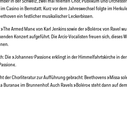
ember in der Schweiz, zwei mal feierten Chor, Publikum und Orcheste
 im Casino in Bernstatt. Kurz vor dem Jahreswechsel folgte im Herk
ethoven ein festlicher musikalischer Leckerbissen.
h: »The Armed Man« von Karl Jenkins sowie der »Boléro« von Ravel w
nden Konzert aufgeführt. Die Arcis-Vocalisten freuen sich, dieses 
nnen.
Bach: Die »Johannes-Passion« erklingt in der Himmelfahrtskirche in de
Passion«.
ht der Chorliteratur zur Aufführung gebracht: Beethovens »Missa sol
ina Burana« im Brunnenhof. Auch Ravels »Boléro« steht dann auf d