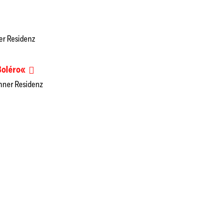
ner Residenz
Boléro«
chner Residenz
Chor nach seinem 20jährigen Jubiläum im Frühsommer 2025 weiter in 
 und Barock wie Monteverdis »Marienvesper« über traditionelle...