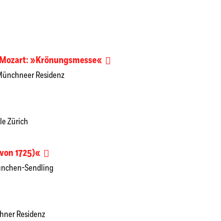
A. Mozart: »Krönungsmesse«
 Münchneer Residenz
le Zürich
 von 1725)«
München-Sendling
nchner Residenz