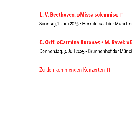
L. V. Beethoven: »Missa solemnis«
Sonntag, 1. Juni 2025 • Herkulessaal der Münch
C. Orff: »Carmina Burana« • M. Ravel: »
Donnerstag, 3. Juli 2025 • Brunnenhof der Mün
Zu den kommenden Konzerten
Das Programm der Saison 2025/26 trägt den 
von Werken auf der Schwelle von Renaissance