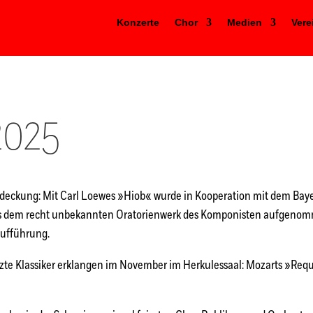
Konzerte
Chor
Medien
Vere
2025
ntdeckung: Mit Carl Loewes »Hiob« wurde in Kooperation mit dem Ba
aus dem recht unbekannten Oratorienwerk des Komponisten aufgenom
Aufführung.
te Klassiker erklangen im November im Herkulessaal: Mozarts »Req