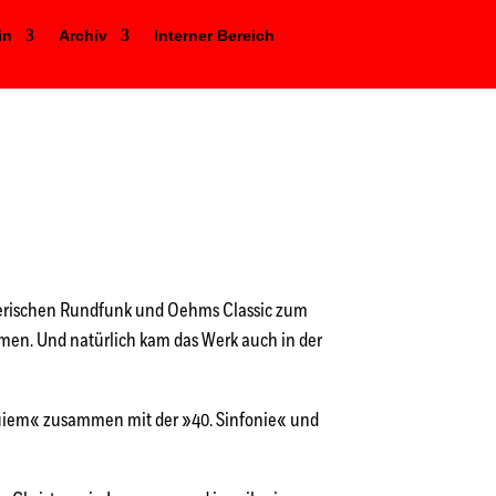
in
Archiv
Interner Bereich
yerischen Rundfunk und Oehms Classic zum
men. Und natürlich kam das Werk auch in der
uiem« zusammen mit der »40. Sinfonie« und