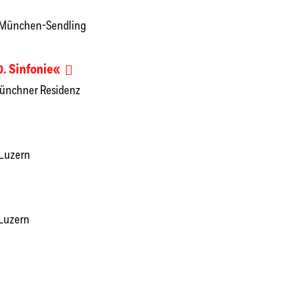
e München-Sendling
. Sinfonie«
Münchner Residenz
 Luzern
 Luzern