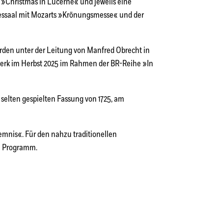
r »Christmas in Lucerne« und jeweils eine
ulessaal mit Mozarts »Krönungsmesse« und der
urden unter der Leitung von Manfred Obrecht in
Werk im Herbst 2025 im Rahmen der BR-Reihe »In
r selten gespielten Fassung von 1725, am
emnis«. Für den nahzu traditionellen
em Programm.